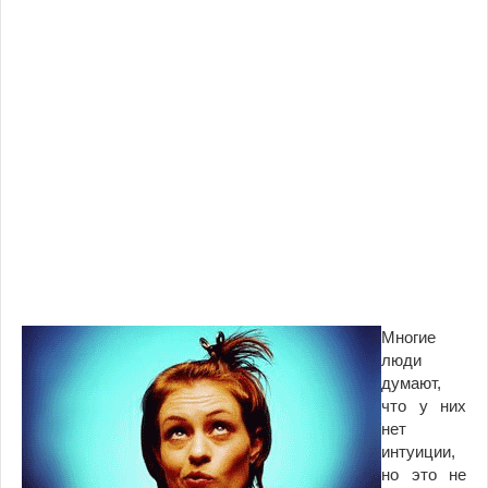
Многие
люди
думают,
что у них
нет
интуиции,
но это не