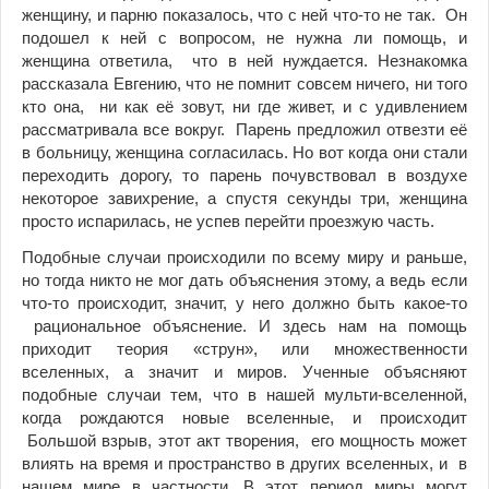
женщину, и парню показалось, что с ней что-то не так. Он
подошел к ней с вопросом, не нужна ли помощь, и
женщина ответила, что в ней нуждается. Незнакомка
рассказала Евгению, что не помнит совсем ничего, ни того
кто она, ни как её зовут, ни где живет, и с удивлением
рассматривала все вокруг. Парень предложил отвезти её
в больницу, женщина согласилась. Но вот когда они стали
переходить дорогу, то парень почувствовал в воздухе
некоторое завихрение, а спустя секунды три, женщина
просто испарилась, не успев перейти проезжую часть.
Подобные случаи происходили по всему миру и раньше,
но тогда никто не мог дать объяснения этому, а ведь если
что-то происходит, значит, у него должно быть какое-то
рациональное объяснение. И здесь нам на помощь
приходит теория «струн», или множественности
вселенных, а значит и миров. Ученные объясняют
подобные случаи тем, что в нашей мульти-вселенной,
когда рождаются новые вселенные, и происходит
Большой взрыв, этот акт творения, его мощность может
влиять на время и пространство в других вселенных, и в
нашем мире в частности. В этот период миры могут