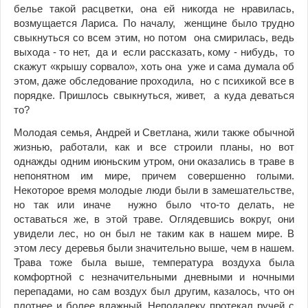
белье такой расцветки, она ей никогда не нравилась,
возмущается Лариса. По началу, женщине было трудно
свыкнуться со всем этим, но потом она смирилась, ведь
выхода - то нет, да и если рассказать, кому - нибудь, то
скажут «крышу сорвало», хоть она уже и сама думала об
этом, даже обследование проходила, но с психикой все в
порядке. Пришлось свыкнуться, живет, а куда деваться
то?
Молодая семья, Андрей и Светлана, жили также обычной
жизнью, работали, как и все строили планы, но вот
однажды одним июньским утром, они оказались в траве в
непонятном им мире, причем совершенно голыми.
Некоторое время молодые люди были в замешательстве,
но так или иначе нужно было что-то делать, не
оставаться же, в этой траве. Оглядевшись вокруг, они
увидели лес, но он был не таким как в нашем мире. В
этом лесу деревья были значительно выше, чем в нашем.
Трава тоже была выше, температура воздуха была
комфортной с незначительными дневными и ночными
перепадами, но сам воздух был другим, казалось, что он
плотнее и более влажный. Неподалеку протекал ручей с