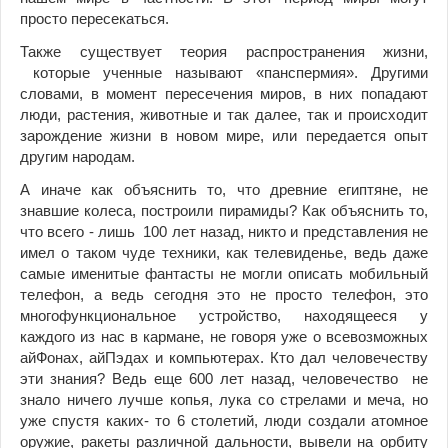
просто пересекаться.
Также существует теория распространения жизни,
которые ученные называют «панспермия». Другими
словами, в момент пересечения миров, в них попадают
люди, растения, животные и так далее, так и происходит
зарождение жизни в новом мире, или передается опыт
другим народам.
А иначе как объяснить то, что древние египтяне, не
знавшие колеса, построили пирамиды? Как объяснить то,
что всего - лишь 100 лет назад, никто и представления не
имел о таком чуде техники, как телевиденье, ведь даже
самые именитые фантасты не могли описать мобильный
телефон, а ведь сегодня это не просто телефон, это
многофункциональное устройство, находящееся у
каждого из нас в кармане, не говоря уже о всевозможных
айФонах, айПэдах и компьютерах. Кто дал человечеству
эти знания? Ведь еще 600 лет назад, человечество не
знало ничего лучше копья, лука со стрелами и меча, но
уже спустя каких- то 6 столетий, люди создали атомное
оружие, ракеты различной дальности, вывели на орбиту