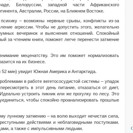
наде, Белоруссии, западной части Африканского
нтинента, Австралии, России, на Ближнем Востоке.
 психику – возможны нервные срывы, конфликты из-за
ление агрессии. Чтобы не допустить этого, желательно
 шумных вечеринок и выяснения отношений. Спокойный
ный за чтением книги, поможет легче перенести затмение
внимание меценатству. Это им поможет нормализовать
азится на их бизнесе.
ч 52 мин) увидит Южная Америка и Антарктида.
проблемами в работе вегетососудистой системы – упадок
пересмотреть в этот день питание, отказаться от диет,
Идеально устроить пикник или же прогулку по лесу. Это
уединиться, чтобы спокойно проанализировать прошлые
ому лунному затмению – на волю выходит нечистая сила,
реступными действиями и неблаговидными поступками.
ами, а также с импульсивными людьми.