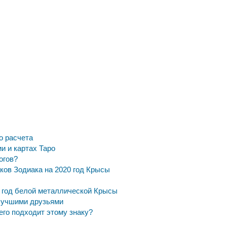
о расчета
и и картах Таро
огов?
аков Зодиака на 2020 год Крысы
 – год белой металлической Крысы
 лучшими друзьями
его подходит этому знаку?