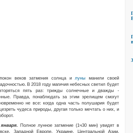
покон веков затмения солнца и
луны
манили своей
гадочностью. В 2018 году магичия небесных светил будет
вторяться пять раз: трижды солнечные и дважды -
нные. Правда, понаблюдать за этим зрелищем смогут
новременно не все: когда одна часть полушария будет
цезреть чудеса природы, другая только мечтать о них, и
оборот.
 января.
Полное лунное затмение (1ч30 мин) увидят в
яске, Западной Европе, Украине, Центральной Азии,