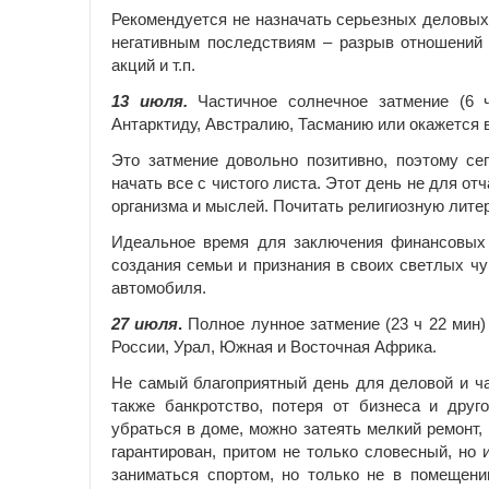
Рекомендуется не назначать серьезных деловых
негативным последствиям – разрыв отношений 
акций и т.п.
13 июля.
Частичное солнечное затмение (6 
Антарктиду, Австралию, Тасманию или окажется в
Это затмение довольно позитивно, поэтому сег
начать все с чистого листа. Этот день не для о
организма и мыслей. Почитать религиозную литер
Идеальное время для заключения финансовых 
создания семьи и признания в своих светлых ч
автомобиля.
27 июля
.
Полное лунное затмение (23 ч 22 мин)
России, Урал, Южная и Восточная Африка.
Не самый благоприятный день для деловой и ча
также банкротство, потеря от бизнеса и друг
убраться в доме, можно затеять мелкий ремонт,
гарантирован, притом не только словесный, но
заниматься спортом, но только не в помещении