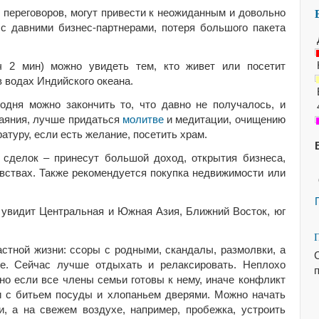
 переговоров, могут привести к неожиданным и довольно
с давними бизнес-партнерами, потеря большого пакета
ч 2 мин) можно увидеть тем, кто живет или посетит
 водах Индийского океана.
одня можно закончить то, что давно не получалось, и
тчаяния, лучше придаться
молитве
и медитации, очищению
атуру, если есть желание, посетить храм.
сделок – принесут большой доход, открытия бизнеса,
увствах. Также рекомендуется покупка недвижимости или
 увидит Центральная и Южная Азия, Ближний Восток, юг
стной жизни: ссоры с родными, скандалы, размолвки, а
С
ое. Сейчас лучше отдыхать и релаксировать. Неплохо
 но если все члены семьи готовы к нему, иначе конфликт
 и с битьем посуды и хлопаньем дверями. Можно начать
, а на свежем воздухе, например, пробежка, устроить