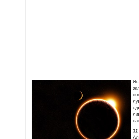
Ис
за
по
лу
од
ли
на
31
Ал