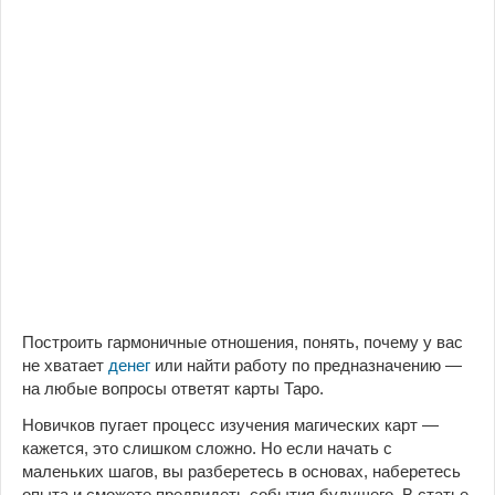
Построить гармоничные отношения, понять, почему у вас
не хватает
денег
или найти работу по предназначению —
на любые вопросы ответят карты Таро.
Новичков пугает пpoцecc изучения магических карт —
кажется, это слишком сложно. Но если начать с
маленьких шагов, вы разберетесь в основах, наберетесь
опыта и сможете предвидеть события будущего. В статье