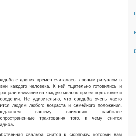
вадьба с давних времен считалась главным ритуалом в
изни каждого человека. К ней тщательно готовились и
ращали внимание на каждую мелочь при ее подготовке и
роведении. Не удивительно, что свадьба очень часто
нится людям любого возраста и семейного положения.
редлагаем вашему вниманию наиболее
аспространенные трактования того, к чему снится
адьба.
обственная свадьба снится к сюрпризу, который вам