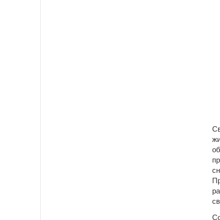
С
ж
об
п
с
П
р
св
С