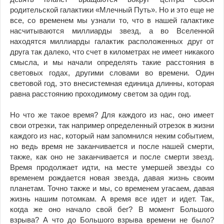
родительской галактики «Млечный Путь». Но и это еще не
все, со временем мы узнали то, что в нашей галактике
насчитываются миллиарды звезд, а во Вселенной
находятся миллиарды галактик расположенных друг от
друга так далеко, что счет в километрах не имеет никакого
смысла, и мы начали определять такие расстояния в
световых годах, другими словами во времени. Один
световой год, это внесистемная единица длинны, которая
равна расстоянию проходимому светом за один год.
Но что же такое время? Для каждого из нас, оно имеет
свои отрезки, так например определенный отрезок в жизни
каждого из нас, который нам запомнился неким событием,
но ведь время не заканчивается и после нашей смерти,
также, как оно не заканчивается и после смерти звезд.
Время продолжает идти, на месте умершей звезды со
временем рождается новая звезда, давая жизнь своим
планетам. Точно также и мы, со временем угасаем, давая
жизнь нашим потомкам. А время все идет и идет. Так,
когда же оно начало свой бег? В момент Большого
взрыва? А что до Большого взрыва времени не было?