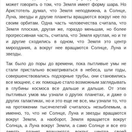
может говорить о том, что Земля имеет форму шара. Но
Аристотель думал, что Земля неподвижна, а Солнце,
Луна, звезды и другие планеты вращаются вокруг нее по
своим орбитам. Одна часть человечества считала, что
Земля плоская, другая же, гораздо меньшая, но более
прогрессивная часть, считала, что Земля круглая, но и те
и другие сходились в одном, что Земля это центр
мироздания, а вокруг нее вращаются Солнце, Луна и
звезды.
Так было до поры до времени, пока пытливые умы не
стали пристально всматриваться в небеса, шли годы,
совершенствовались подзорные трубы, они становились
все мощнее, с их помощью стало возможным заглядывать
в глубины космоса все дальше и дальше. От этих
пытливых умов мы узнали о других планетах, и даже о
других галактиках, но и это еще не все, мы узнали то, что
на протяжении тысячелетий считалось незыблемым, а
именно, то, что не Солнце, Луна и звезды вращаются
вокруг Земли, а наоборот, Земля вращается вокруг
Солнца, а Луна вокруг Земли, а само Солнце и все его
девять планет вращаются вокруг центра своей