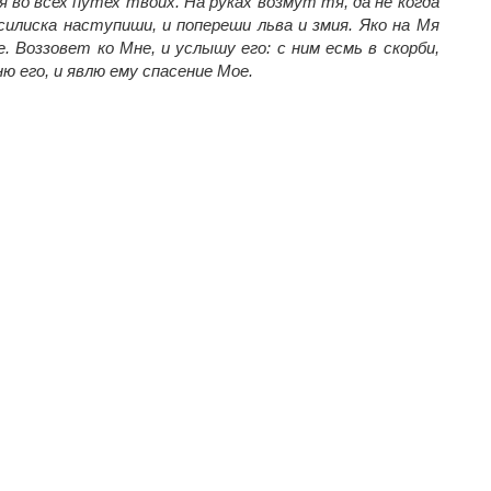
 во всех путех твоих. На руках возмут тя, да не когда
силиска наступиши, и попереши льва и змия. Яко на Мя
е. Воззовет ко Мне, и услышу его: с ним есмь в скорби,
ню его, и явлю ему спасение Мое.