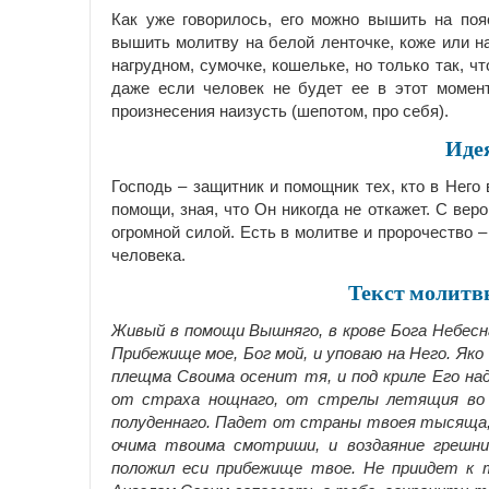
Как уже говорилось, его можно вышить на поя
вышить молитву на белой ленточке, коже или на
нагрудном, сумочке, кошельке, но только так, ч
даже если человек не будет ее в этот момент
произнесения наизусть (шепотом, про себя).
Иде
Господь – защитник и помощник тех, кто в Него 
помощи, зная, что Он никогда не откажет. С вер
огромной силой. Есть в молитве и пророчество 
человека.
Текст молит
Живый в помощи Вышняго, в крове Бога Небесна
Прибежище мое, Бог мой, и уповаю на Него. Як
плещма Своима осенит тя, и под криле Его на
от страха нощнаго, от стрелы летящия во 
полуденнаго. Падет от страны твоея тысяща, 
очима твоима смотриши, и воздаяние грешник
положил еси прибежище твое. Не приидет к т