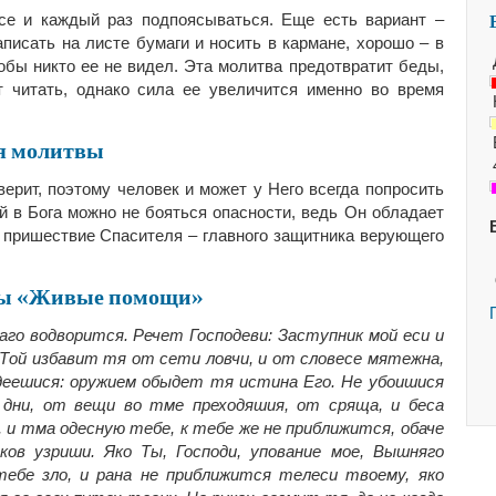
се и каждый раз подпоясываться. Еще есть вариант –
писать на листе бумаги и носить в кармане, хорошо – в
тобы никто ее не видел. Эта молитва предотвратит беды,
 читать, однако сила ее увеличится именно во время
я молитвы
верит, поэтому человек и может у Него всегда попросить
ой в Бога можно не бояться опасности, ведь Он обладает
– пришествие Спасителя – главного защитника верующего
вы «Живые помощи»
го водворится. Речет Господеви: Заступник мой еси и
о Той избавит тя от сети ловчи, и от словесе мятежна,
деешися: оружием обыдет тя истина Его. Не убоишися
дни, от вещи во тме преходяшия, от сряща, и беса
и тма одесную тебе, к тебе же не приближится, обаче
ов узриши. Яко Ты, Господи, упование мое, Вышняго
ебе зло, и рана не приближится телеси твоему, яко