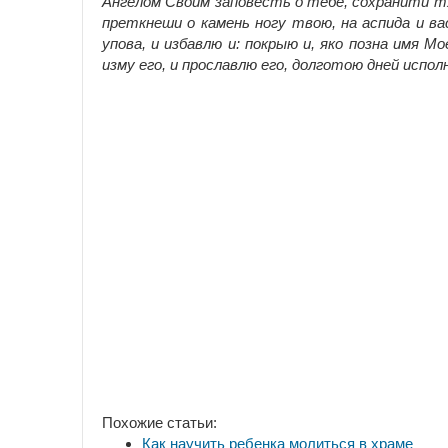
Ангелом Своим заповесть о тебе, сохранити тя
преткнеши о камень ногу твою, на аспида и ва
упова, и избавлю и: покрыю и, яко позна имя Мо
изму его, и прославлю его, долготою дней испол
Похожие статьи:
Как научить ребенка молиться в храме