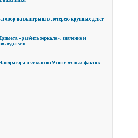
священника
Заговор на выигрыш в лотерею крупных денег
Примета «разбить зеркало»: значение и
последствия
Мандрагора и ее магия: 9 интересных фактов