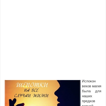
Испокон
веков магия
была для
наших
предков
верной