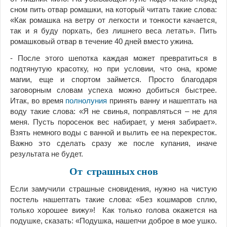
сном пить отвар ромашки, на который читать такие слова:
«Как ромашка на ветру от легкости и тонкости качается,
так и я буду порхать, без лишнего веса летать». Пить
ромашковый отвар в течение 40 дней вместо ужина.
- После этого шепотка каждая может превратиться в
подтянутую красотку, но при условии, что она, кроме
магии, еще и спортом займется. Просто благодаря
заговорным словам успеха можно добиться быстрее.
Итак, во время
полнолуния
принять ванну и нашептать на
воду такие слова: «Я не свинья, поправляться – не для
меня. Пусть поросенок вес набирает, у меня забирает».
Взять немного воды с ванной и вылить ее на перекресток.
Важно это сделать сразу же после купания, иначе
результата не будет.
От страшных снов
Если замучили страшные сновидения, нужно на чистую
постель нашептать такие слова: «Без кошмаров сплю,
только хорошее вижу»! Как только голова окажется на
подушке, сказать: «Подушка, нашепчи доброе в мое ушко.