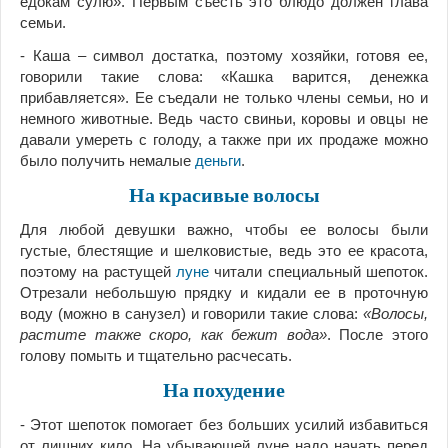
едокам сулю». Первым съесть это блюдо должен глава
семьи.
- Каша – символ достатка, поэтому хозяйки, готовя ее,
говорили такие слова: «Кашка варится, денежка
прибавляется». Ее съедали не только члены семьи, но и
немного животные. Ведь часто свиньи, коровы и овцы не
давали умереть с голоду, а также при их продаже можно
было получить немалые
деньги
.
На красивые волосы
Для любой девушки важно, чтобы ее волосы были
густые, блестящие и шелковистые, ведь это ее красота,
поэтому на растущей
луне
читали специальный шепоток.
Отрезали небольшую прядку и кидали ее в проточную
воду (можно в санузел) и говорили такие слова:
«Волосы,
растите также скоро, как бежит вода»
. После этого
голову помыть и тщательно расчесать.
На похудение
- Этот шепоток помогает без больших усилий избавиться
от лишних кило. На убывающей луне надо начать перед