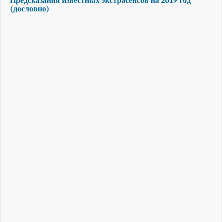
Предсказания известных экстрасенсов на 2019 год
(дословно)