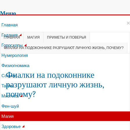
Меню
×
Главная
Гадания
ГЛАВНАЯ
МАГИЯ
ПРИМЕТЫ И ПОВЕРЬЯ
Гороскопы
ФИАЛКИ НА ПОДОКОННИКЕ РАЗРУШАЮТ ЛИЧНУЮ ЖИЗНЬ, ПОЧЕМУ?
Нумерология
Физиогномика
Фиалки на подоконнике
Сонник
разрушают личную жизнь,
Тайны
почему?
Мистика
Фен-шуй
Магия
Здоровье