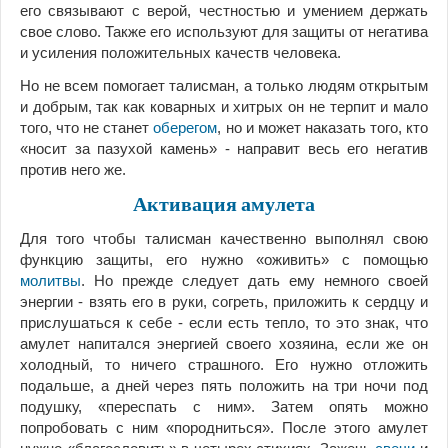
его связывают с верой, честностью и умением держать
свое слово. Также его используют для защиты от негатива
и усиления положительных качеств человека.
Но не всем помогает талисман, а только людям открытым
и добрым, так как коварных и хитрых он не терпит и мало
того, что не станет
оберегом
, но и может наказать того, кто
«носит за пазухой камень» - направит весь его негатив
против него же.
Активация амулета
Для того чтобы талисман качественно выполнял свою
функцию защиты, его нужно «оживить» с помощью
молитвы
. Но прежде следует дать ему немного своей
энергии - взять его в руки, согреть, приложить к сердцу и
прислушаться к себе - если есть тепло, то это знак, что
амулет напитался энергией своего хозяина, если же он
холодный, то ничего страшного. Его нужно отложить
подальше, а дней через пять положить на три ночи под
подушку, «переспать с ним». Затем опять можно
попробовать с ним «породниться». После этого амулет