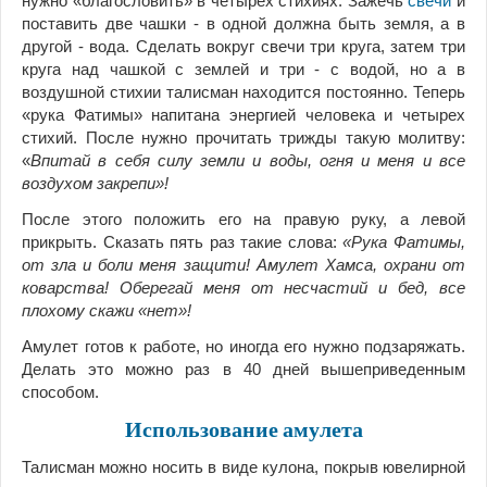
нужно «благословить» в четырех стихиях. Зажечь
свечи
и
поставить две чашки - в одной должна быть земля, а в
другой - вода. Сделать вокруг свечи три круга, затем три
круга над чашкой с землей и три - с водой, но а в
воздушной стихии талисман находится постоянно. Теперь
«рука Фатимы» напитана энергией человека и четырех
стихий. После нужно прочитать трижды такую молитву:
«
Впитай в себя силу земли и воды, огня и меня и все
воздухом закрепи»!
После этого положить его на правую руку, а левой
прикрыть. Сказать пять раз такие слова:
«Рука Фатимы,
от зла и боли меня защити! Амулет Хамса, охрани от
коварства! Оберегай меня от несчастий и бед, все
плохому скажи «нет»!
Амулет готов к работе, но иногда его нужно подзаряжать.
Делать это можно раз в 40 дней вышеприведенным
способом.
Использование амулета
Талисман можно носить в виде кулона, покрыв ювелирной