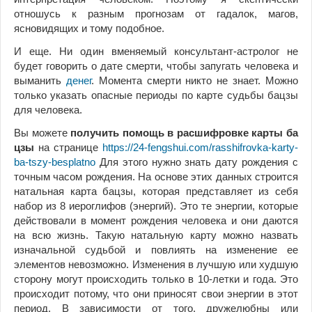
отношусь к разным прогнозам от гадалок, магов,
ясновидящих и тому подобное.
И еще. Ни один вменяемый консультант-астролог не
будет говорить о дате смерти, чтобы запугать человека и
выманить
денег
. Момента смерти никто не знает. Можно
только указать опасные периоды по карте судьбы бацзы
для человека.
Вы можете
получить помощь в расшифровке карты ба
цзы
на странице
https://24-fengshui.com/rasshifrovka-karty-
ba-tszy-besplatno
Для этого нужно знать дату рождения с
точным часом рождения. На основе этих данных строится
натальная карта бацзы, которая представляет из себя
набор из 8 иероглифов (энергий). Это те энергии, которые
действовали в момент рождения человека и они даются
на всю жизнь. Такую натальную карту можно назвать
изначальной судьбой и повлиять на изменение ее
элементов невозможно. Изменения в лучшую или худшую
сторону могут происходить только в 10-летки и года. Это
происходит потому, что они приносят свои энергии в этот
период. В зависимости от того, дружелюбны или