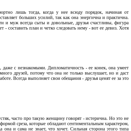
ортно лишь тогда, когда у нее всюду порядок, начиная от
ставляет больших усилий, так как она энергична и практична.
ети и муж всегда сыты и довольные, друзья счастливы, фигура
ет - составить план и четко следовать нему - вот ее девиз. Хотя
 даже с незнакомыми. Дипломатичность - ее конек, она умеет
много друзей, потому что она не только выслушает, но и даст
боте. Всегда выполняет свои обещания - друзья ценят ее за это
тяк, часто про такую женщину говорят - истерична. Но это не
й формой среза, которые обладают сентиментальным характером,
она и сама не знает, что хочет. Сильная сторона этого типа