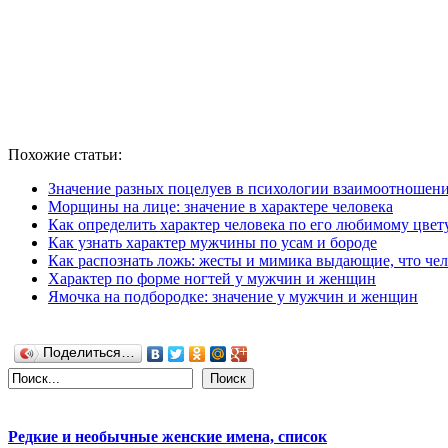
Похожие статьи:
Значение разных поцелуев в психологии взаимоотношен
Морщины на лице: значение в характере человека
Как определить характер человека по его любимому цвет
Как узнать характер мужчины по усам и бороде
Как распознать ложь: жесты и мимика выдающие, что че
Характер по форме ногтей у мужчин и женщин
Ямочка на подбородке: значение у мужчин и женщин
Поделиться…
Поиск
Редкие и необычные женские имена, список