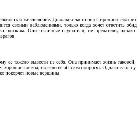
тельность и жизнелюбие. Довольно часто она с иронией смотрит
ится своими наблюдениями, только когда хочет ответить обид
 близким. Они отличные слушатели, не предатели, однако м
врагов.
му ее тяжело вывести из себя. Она принимает жизнь таковой, к
ет хорошие советы, но если ее об этом попросят. Однако есть и 
гко покоряет новые вершины.