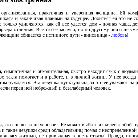
организованная, практичная и уверенная женщина. Ей комф
шкафа и заканчивая планами на будущее. Добиться ей это не со
только удивляются, как ей все удается: дом - полная чаша, д
арьера отличная. Все это ее заслуги, но по-другому она и не уме
 женщина сбивается с истинного пути - виновница -
любовь
!
 симпатичная и обходительная, быстро находит язык с людьми,
во такта помогает и в работе, и в личной жизни. У нее всегда 
том нуждается. Эта девушка пунктуальна, за что ее уважают на ра
, если перед ней небрежный и безалаберный человек.
а-то спешит и не успевает. Ее может выбить из колеи любой пус
ть и такие девушки среди обладательниц помад с неопределенно
ившаяся жизнью, не привыкшая терпеть отказы. Правда, иногда 