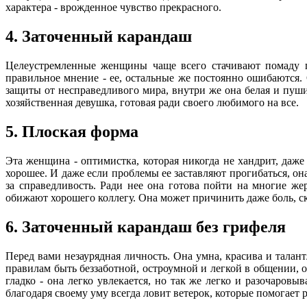
характера - врожденное чувство прекрасного.
4. Заточенный карандаш
Целеустремленные женщины чаще всего стачивают помаду п
правильное мнение - ее, остальные же постоянно ошибаются. 
защиты от несправедливого мира, внутри же она белая и пушис
хозяйственная девушка, готовая ради своего любимого на все.
5. Плоская форма
Эта женщина - оптимистка, которая никогда не хандрит, даже 
хорошее. И даже если проблемы ее заставляют прогибаться, она 
за справедливость. Ради нее она готова пойти на многие же
обижают хорошего коллегу. Она может причинить даже боль, ска
6. Заточенный карандаш без грифеля
Перед вами незаурядная личность. Она умна, красива и талант
правилам быть беззаботной, остроумной и легкой в общении, од
гладко - она легко увлекается, но так же легко и разочаровыв
благодаря своему уму всегда ловит ветерок, которые помогает