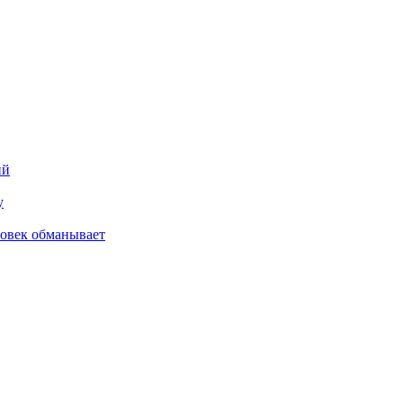
ий
у
ловек обманывает