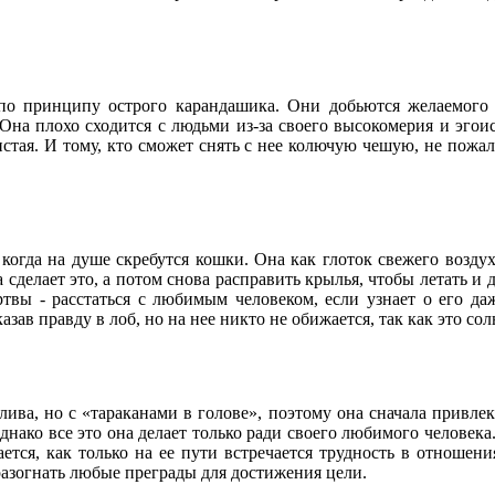
о принципу острого карандашика. Они добьются желаемого 
Она плохо сходится с людьми из-за своего высокомерия и эгоист
тая. И тому, кто сможет снять с нее колючую чешую, не пожалее
когда на душе скребутся кошки. Она как глоток свежего воздух
сделает это, а потом снова расправить крылья, чтобы летать и д
ртвы - расстаться с любимым человеком, если узнает о его д
зав правду в лоб, но на нее никто не обижается, так как это с
лива, но с «тараканами в голове», поэтому она сначала привлека
нако все это она делает только ради своего любимого человека. 
ается
, как только на ее пути встречается трудность в отноше
 разогнать любые преграды для достижения цели.