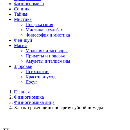
Физиогномика
Сонник
Тайны
Мистика
Предсказания
Мистика в судьбах
Философия и мистика
Фен-шуй
Магия
Молитвы и заговоры
Приметы и поверья
Амулеты и талисманы
Здоровье
Психология
Красота и уход
Досуг
Главная
Физиогномика
Физиогномика лица
Характер женщины по срезу губной помады