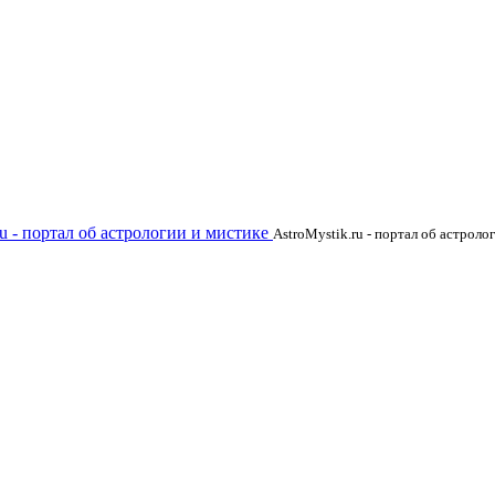
ru - портал об астрологии и мистике
AstroMystik.ru - портал об астроло