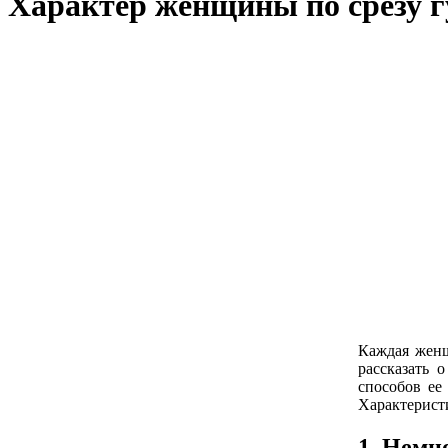
Характер женщины по срезу 
Каждая женщи
рассказать 
способов ее
Характерист
1. Немн