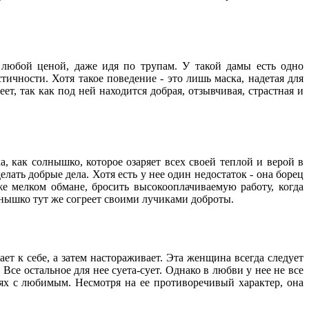
любой ценой, даже идя по трупам. У такой дамы есть одно
ичности. Хотя такое поведение - это лишь маска, надетая для
т, так как под ней находится добрая, отзывчивая, страстная и
а, как солнышко, которое озаряет всех своей теплой и верой в
елать добрые дела. Хотя есть у нее один недостаток - она борец
аже мелком обмане, бросить высокооплачиваем
ую работу, когда
олнышко тут же согреет своими лучиками доброты.
ет к себе, а затем настораживает. Эта женщина всегда следует
Все остальное для нее суета-сует. Однако в любви у нее не все
ниях с любимым. Несмотря на ее противоречивый характер, она