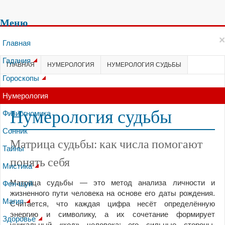
Меню
×
Главная
Гадания
ГЛАВНАЯ
НУМЕРОЛОГИЯ
НУМЕРОЛОГИЯ СУДЬБЫ
Гороскопы
Нумерология
Нумерология судьбы
Физиогномика
Сонник
Матрица судьбы: как числа помогают
Тайны
понять себя
Мистика
Матрица судьбы — это метод анализа личности и
Фен-шуй
жизненного пути человека на основе его даты рождения.
Магия
Считается, что каждая цифра несёт определённую
энергию и символику, а их сочетание формирует
Здоровье
уникальный «код» человека: его сильные стороны,