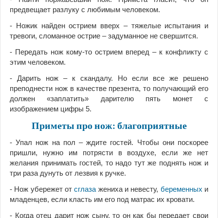
предвещает разлуку с любимым человеком.
- Ножик найден острием вверх – тяжелые испытания и
тревоги, сломанное острие – задуманное не свершится.
- Передать нож кому-то острием вперед – к конфликту с
этим человеком.
- Дарить нож – к скандалу. Но если все же решено
преподнести нож в качестве презента, то получающий его
должен «заплатить» дарителю пять монет с
изображением цифры 5.
Приметы про нож: благоприятные
- Упал нож на пол – ждите гостей. Чтобы они поскорее
пришли, нужно им потрясти в воздухе, если же нет
желания принимать гостей, то надо тут же поднять нож и
три раза дунуть от лезвия к ручке.
- Нож убережет от
сглаза
жениха и невесту,
беременных
и
младенцев, если класть им его под матрас их кровати.
- Когда отец дарит нож сыну, то он как бы передает свои