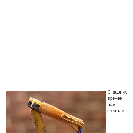
С давних
времен
нож
считали