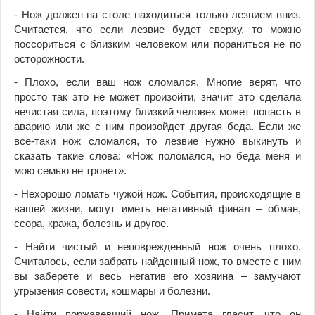
- Нож должен на столе находиться только лезвием вниз.
Считается, что если лезвие будет сверху, то можно
поссориться с близким человеком или пораниться не по
осторожности.
- Плохо, если ваш нож сломался. Многие верят, что
просто так это не может произойти, значит это сделала
нечистая сила, поэтому близкий человек может попасть в
аварию или же с ним произойдет другая беда. Если же
все-таки нож сломался, то лезвие нужно выкинуть и
сказать такие слова: «Нож поломался, но беда меня и
мою семью не тронет».
- Нехорошо ломать чужой нож. События, происходящие в
вашей жизни, могут иметь негативный финал – обман,
ссора, кража, болезнь и другое.
- Найти чистый и неповрежденный нож очень плохо.
Считалось, если забрать найденный нож, то вместе с ним
вы заберете и весь негатив его хозяина – замучают
угрызения совести, кошмары и болезни.
- Найти поржавевший нож. Примета гласит, что он