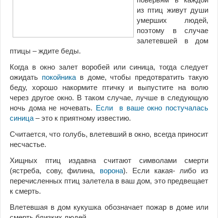
из птиц живут души
умерших людей,
поэтому в случае
залетевшей в дом
птицы – ждите беды.
Когда в окно залет воробей или синица, тогда следует
ожидать
покойника
в доме, чтобы предотвратить такую
беду, хорошо накормите птичку и выпустите на волю
через другое окно. В таком случае, лучше в следующую
ночь дома не ночевать.
Если в ваше окно постучалась
синица
– это к приятному известию.
Считается, что голубь, влетевший в окно, всегда приносит
несчастье.
Хищных птиц издавна считают символами смерти
(ястреба, сову, филина,
ворона
). Если какая- либо из
перечисленных птиц залетела в ваш дом, это предвещает
к смерть.
Влетевшая в дом кукушка обозначает пожар в доме или
смерть близких людей.