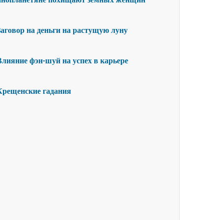
инопланетяне похищают земных женщин
Заговор на деньги на растущую луну
Влияние фэн-шуй на успех в карьере
Крещенские гадания