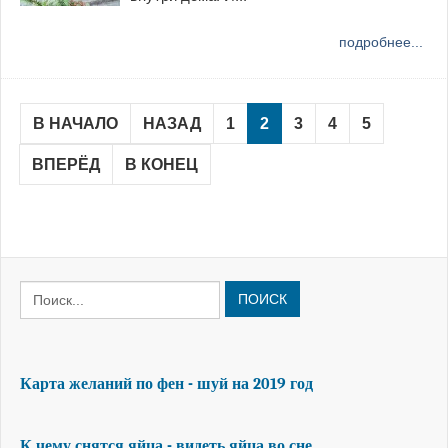
подробнее...
В НАЧАЛО
НАЗАД
1
2
3
4
5
ВПЕРЁД
В КОНЕЦ
ПОИСК
Карта желаний по фен - шуй на 2019 год
К чему снятся яйца - видеть яйца во сне