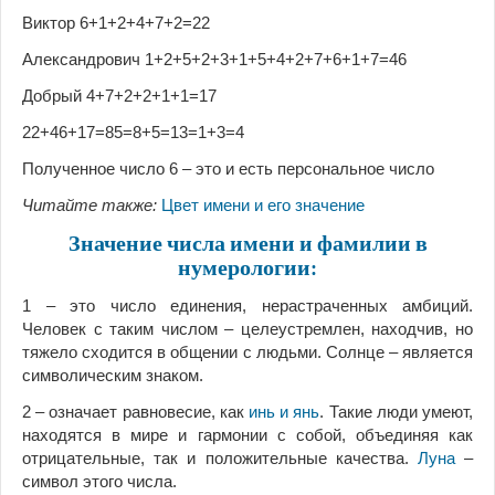
Виктор 6+1+2+4+7+2=22
Александрович 1+2+5+2+3+1+5+4+2+7+6+1+7=46
Добрый 4+7+2+2+1+1=17
22+46+17=85=8+5=13=1+3=4
Полученное число 6 – это и есть персональное число
Читайте также:
Цвет имени и его значение
Значение числа имени и фамилии в
нумерологии:
1 – это число единения, нерастраченных амбиций.
Человек с таким числом – целеустремлен, находчив, но
тяжело сходится в общении с людьми. Солнце – является
символическим знаком.
2 – означает равновесие, как
инь и янь
. Такие люди умеют,
находятся в мире и гармонии с собой, объединяя как
отрицательные, так и положительные качества.
Луна
–
символ этого числа.