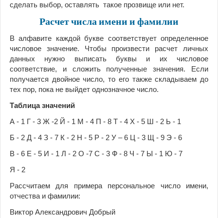
сделать выбор, оставлять такое прозвище или нет.
Расчет числа имени и фамилии
В алфавите каждой букве соответствует определенное
числовое значение. Чтобы произвести расчет личных
данных нужно выписать буквы и их числовое
соответствие, и сложить полученные значения. Если
получается двойное число, то его также складываем до
тех пор, пока не выйдет однозначное число.
Таблица значений
А - 1 Г - 3 Ж -2 Й - 1 М - 4 П - 8 Т - 4 Х - 5 Ш - 2 Ь - 1
Б - 2 Д - 4 З - 7 К - 2 Н - 5 Р - 2 У – 6 Ц - 3 Щ - 9 Э - 6
В - 6 Е - 5 И - 1 Л - 2 О -7 С - 3 Ф - 8 Ч - 7 Ы - 1 Ю - 7
Я - 2
Рассчитаем для примера персональное число имени,
отчества и фамилии:
Виктор Александрович Добрый